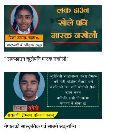
“ लकडाउन खुलेपनि मास्क नखोलौ “
नेपालको सांस्कृतिक पर्व साउने सक्रांन्ति