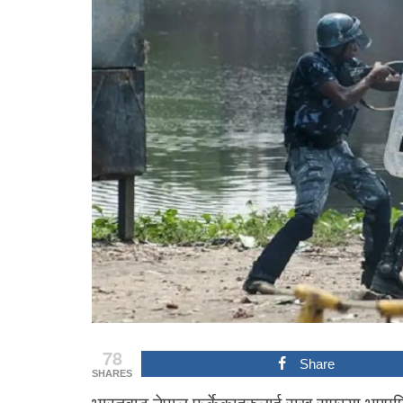
78
Share
SHARES