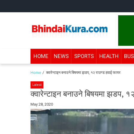
Skip
Skip
to
to
navigation
content
Bhindai Kura
News and entertainment.
HOME
NEWS
SPORTS
HEALTH
BUS
Home
क्वारेन्टाइन बनाउने बिषयमा झडप, १२ राउण्ड हवाई फायर
Latest
क्वारेन्टाइन बनाउने बिषयमा झडप, १
By
May 28, 2020
Bhindai
Kura