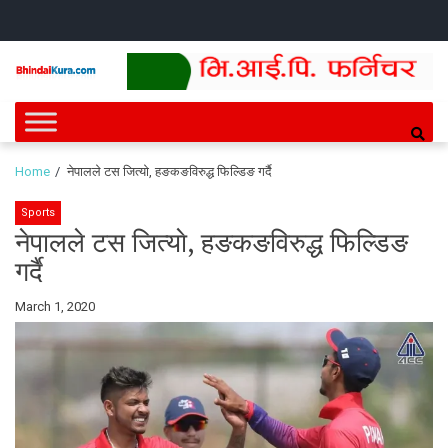
Skip
Skip
HOME
NEWS
SPORTS
HEALTH
BUSINESS
ENTERT
INTE
CH
to
to
navigation
content
Bhindai Kura
News and entertainment.
Home
नेपालले टस जित्याे, हङकङविरुद्ध फिल्डिङ गर्दै
Sports
नेपालले टस जित्याे, हङकङविरुद्ध फिल्डिङ
गर्दै
By
March 1, 2020
Bhindai
Kura