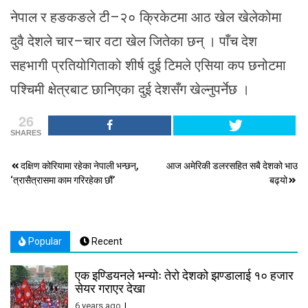
नेपाल र हङकङले टी–२० क्रिकेटमा आठ खेल खेलेकोमा
दुवै देशले चार–चार वटा खेल जितेका छन् । पाँच देश
सहभागी प्रतियोगिताको शीर्ष दुई टिमले एसिया कप छनोटमा
पश्चिमी क्षेत्रबाट छानिएका दुई देशसँग खेल्नुपर्नेछ ।
26
SHARES
Post
दक्षिण कोरियामा रहेका नेपाली भन्छन्,
आज अमेरिकी डलरसहित सबै देशको भाउ
‘त्रासैत्रासमा काम गरिरहेका छौं’
बढ्यो
navigation
Popular
Recent
एक इण्डियनले भन्योः तेरो देशको झण्डालाई १० हजार
सेयर गराएर देखा
6 years ago