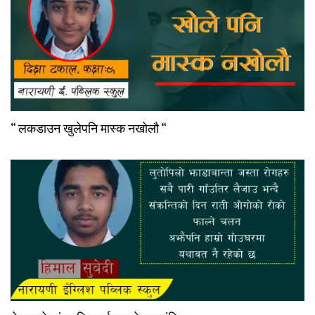
“ लकडाउन खुलेपनि मास्क नखोलौ “