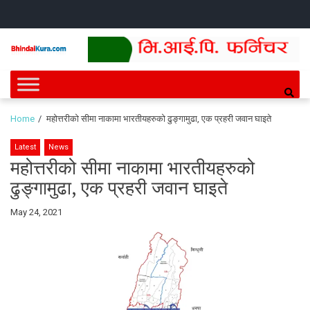
Skip
Skip
HOME
NEWS
SPORTS
HEALTH
BUSINESS
ENTERT
INTE
CH
to
to
navigation
content
Bhindai Kura
News and entertainment.
Home
महोत्तरीको सीमा नाकामा भारतीयहरुको ढुङ्गामुढा, एक प्रहरी जवान घाइते
Latest
News
महोत्तरीको सीमा नाकामा भारतीयहरुको
ढुङ्गामुढा, एक प्रहरी जवान घाइते
By
May 24, 2021
Bhindai
Kura