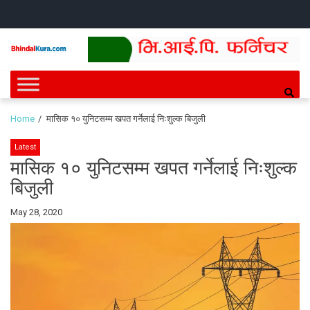
Skip
Skip
HOME
NEWS
SPORTS
HEALTH
BUSINESS
ENTERT
INTE
CH
to
to
navigation
content
Bhindai Kura
News and entertainment.
Home
मासिक १० युनिटसम्म खपत गर्नेलाई निःशुल्क बिजुली
Latest
मासिक १० युनिटसम्म खपत गर्नेलाई निःशुल्क
बिजुली
By
May 28, 2020
Bhindai
Kura