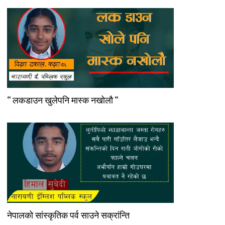
“ लकडाउन खुलेपनि मास्क नखोलौ “
नेपालको सांस्कृतिक पर्व साउने सक्रांन्ति