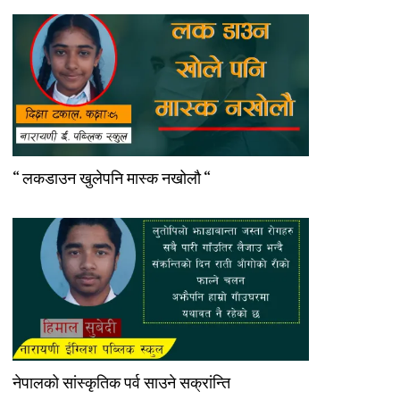
“ लकडाउन खुलेपनि मास्क नखोलौ “
नेपालको सांस्कृतिक पर्व साउने सक्रांन्ति