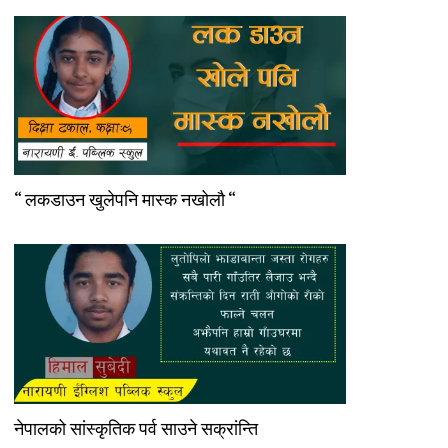
“ लकडाउन खुलेपनि मास्क नखोलौ “
नेपालको सांस्कृतिक पर्व साउने सक्रांन्ति