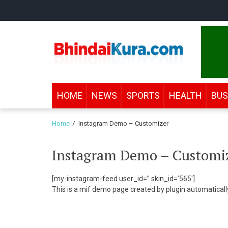
Skip
Skip
to
to
navigation
content
Bhindai Kura
News and entertainment.
HOME
NEWS
SPORTS
HEALTH
BUS
Home
Instagram Demo – Customizer
Instagram Demo – Customi
[my-instagram-feed user_id=” skin_id=’565′]
This is a mif demo page created by plugin automatically