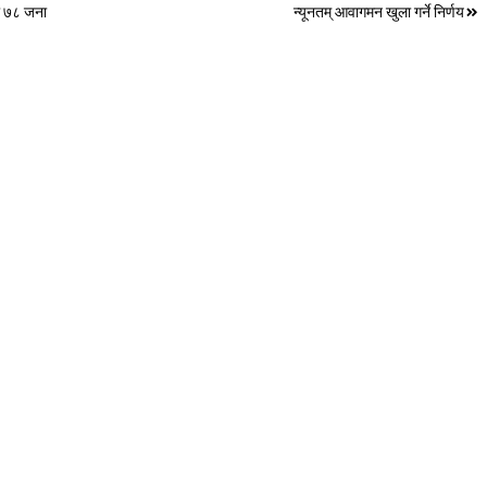
का ७८ जना
न्यूनतम् आवागमन खुला गर्ने निर्णय