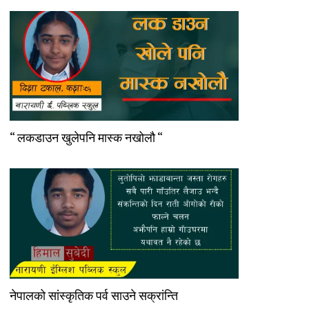
“ लकडाउन खुलेपनि मास्क नखोलौ “
नेपालको सांस्कृतिक पर्व साउने सक्रांन्ति