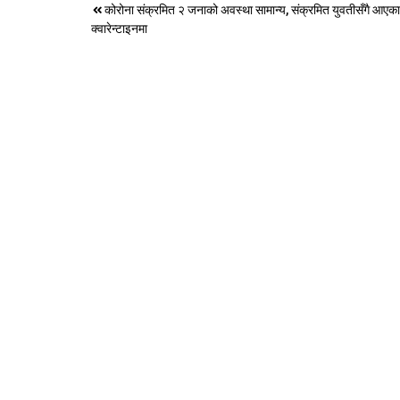
Post
कोरोना संक्रमित २ जनाको अवस्था सामान्य, संक्रमित युवतीसँगै आए
क्वारेन्टाइनमा
navigation