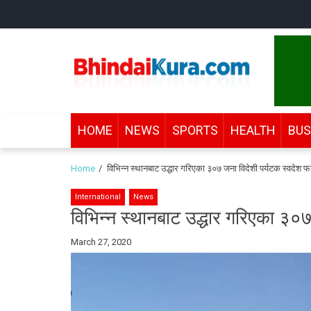
Skip
Skip
to
to
navigation
content
Bhindai Kura
News and entertainment.
HOME
NEWS
SPORTS
HEALTH
BUS
Home
विभिन्न स्थानबाट उद्धार गरिएका ३०७ जना विदेशी पर्यटक स्वदेश फर
International
News
विभिन्न स्थानबाट उद्धार गरिएका ३०७
By
March 27, 2020
Bhindai
Kura