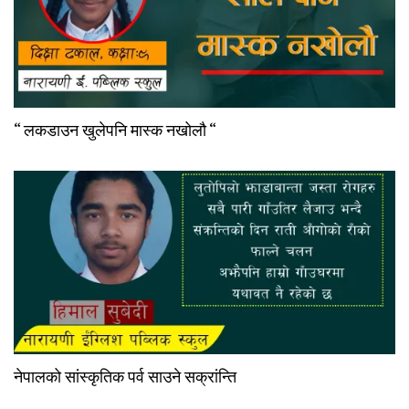
“ लकडाउन खुलेपनि मास्क नखोलौ “
नेपालको सांस्कृतिक पर्व साउने सक्रांन्ति