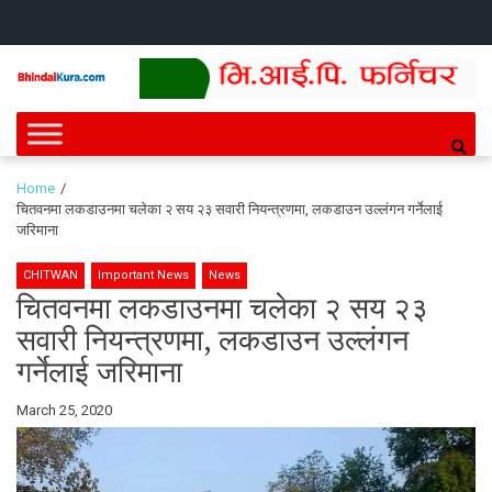
Skip
Skip
HOME
NEWS
SPORTS
HEALTH
BUSINESS
ENTERT
INTE
CH
to
to
navigation
content
Bhindai Kura
News and entertainment.
Home
चितवनमा लकडाउनमा चलेका २ सय २३ सवारी नियन्त्रणमा, लकडाउन उल्लंगन गर्नेलाई
जरिमाना
CHITWAN
Important News
News
चितवनमा लकडाउनमा चलेका २ सय २३
सवारी नियन्त्रणमा, लकडाउन उल्लंगन
गर्नेलाई जरिमाना
By
March 25, 2020
Bhindai
Kura