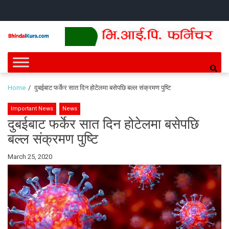
Skip
Skip
HOME
NEWS
SPORTS
HEALTH
BUSINESS
ENTERT
INTE
CH
to
to
navigation
content
Bhindai Kura
News and entertainment.
Home
दुबईबाट फर्केर सात दिन होटेलमा बसेपछि बल्ल संक्रमण पुष्टि
Important News
News
दुबईबाट फर्केर सात दिन होटेलमा बसेपछि
बल्ल संक्रमण पुष्टि
By
March 25, 2020
Bhindai
Kura