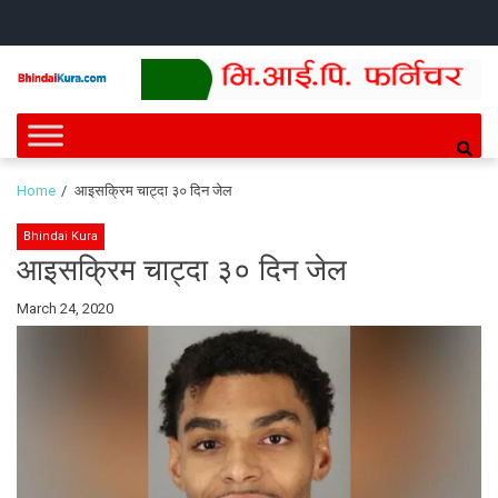
Skip
Skip
HOME
NEWS
SPORTS
HEALTH
BUSINESS
ENTERT
INTE
CH
to
to
navigation
content
Bhindai Kura
News and entertainment.
Home
आइसक्रिम चाट्दा ३० दिन जेल
Bhindai Kura
आइसक्रिम चाट्दा ३० दिन जेल
By
March 24, 2020
Bhindai
Kura