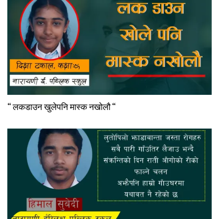
“ लकडाउन खुलेपनि मास्क नखोलौ “