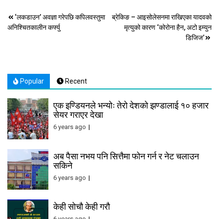
Post
‘लकडाउन’ अवज्ञा गरेपछि कपिलवस्तुमा
ब्रेकिङ – आइसोलेसनमा राखिएका यादवको
अनिश्चितकालीन कर्फ्यु
मृत्युको कारण ‘कोरोना हैन, अटो इम्युन
navigation
डिजिज’
Popular
Recent
एक इण्डियनले भन्योः तेरो देशको झण्डालाई १० हजार
सेयर गराएर देखा
6 years ago
अब पैसा नभय पनि सित्तैमा फोन गर्न र नेट चलाउन
सकिने
6 years ago
केही सोचौ केही गरौ
6 years ago