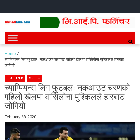
Skip
Skip
HOME
NEWS
SPORTS
HEALTH
BUSINESS
ENTERT
INTE
CH
to
to
navigation
content
Bhindai Kura
News and entertainment.
Home
च्याम्पियन्स लिग फुटबलः नकआउट चरणको पहिलो खेलमा बार्सिलोना मुश्किलले हारबाट
जोगियो
FEATURED
Sports
च्याम्पियन्स लिग फुटबलः नकआउट चरणको
पहिलो खेलमा बार्सिलोना मुश्किलले हारबाट
जोगियो
By
February 28, 2020
Bhindai
Kura