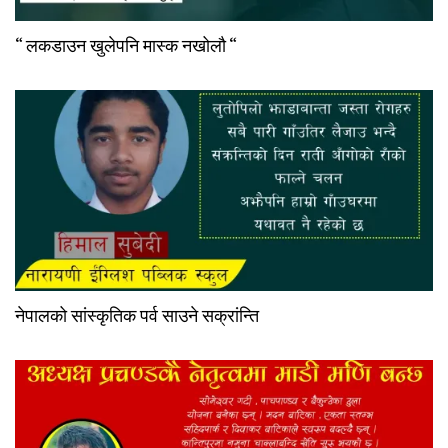
“ लकडाउन खुलेपनि मास्क नखोलौ “
नेपालको सांस्कृतिक पर्व साउने सक्रांन्ति