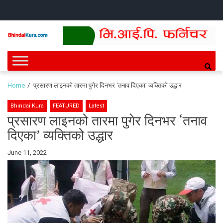
Skip
Skip
HOME
NEWS
SPORTS
HEALTH
BUSINESS
ENTERT
INTE
CH
to
to
navigation
content
Bhindai Kura
News and entertainment.
Home
प्रसारण लाइनको तारमा पुगेर दिनभर ‘तनाव दिएका’ व्यक्तिको उद्धार
Bhindai Kura
FEATURED
Latest
प्रसारण लाइनको तारमा पुगेर दिनभर ‘तनाव
दिएका’ व्यक्तिको उद्धार
By
June 11, 2022
Bhindai
Kura