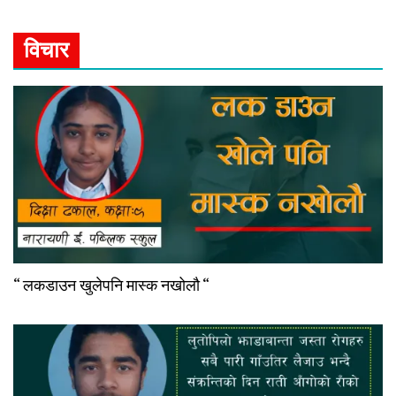
विचार
“ लकडाउन खुलेपनि मास्क नखोलौ “