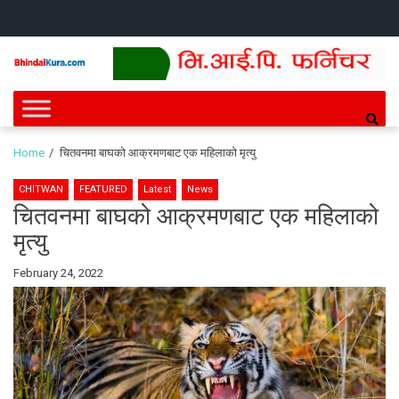
Skip
Skip
HOME
NEWS
SPORTS
HEALTH
BUSINESS
ENTERT
INTE
CH
to
to
navigation
content
Bhindai Kura
News and entertainment.
Home
चितवनमा बाघको आक्रमणबाट एक महिलाको मृत्यु
CHITWAN
FEATURED
Latest
News
चितवनमा बाघको आक्रमणबाट एक महिलाको
मृत्यु
By
February 24, 2022
Bhindai
Kura