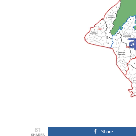
61
Share
SHARES