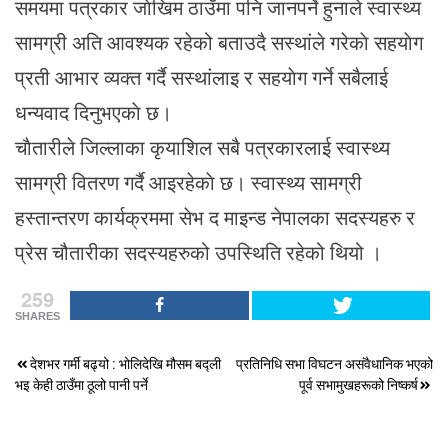
समयमा पत्रकार जाेखिम ठाउँमा पनि जानपर्ने हुनाले स्वास्थ्य
सामग्री अति आवश्यक रहेको बताउदै सस्थांले गरेकाे सहयाेग
प्रती आभार व्यक्त गर्दै सस्थांलाइ र सहयाेग गर्ने सबैलाई
धन्यवाद दिनुभएकाे छ।
चाैतारीले जिल्लाका कृयाशिल सबै पत्रकारलाई स्वास्थ्य
सामग्री वितरण गर्दै आइरहेकाे छ। स्वास्थ्य सामग्री
हस्तान्तरण कार्यक्रममा सेभ द माइन्ड नेपालका सदस्यहरु र
प्रेस चौतारीका सदस्यहरुको उपस्थिति रहेको थियो ।
259
SHARES
Post
देशभर गर्मी बढ्यो : भोलिदेखि मौसम बद्ली
प्रतिनिधि सभा विघटन असंवैधानिक भएको
भइ केही ठाउँमा ठूलो पानी पर्ने
पूर्व सभामुखहरूको निष्कर्ष
navigation