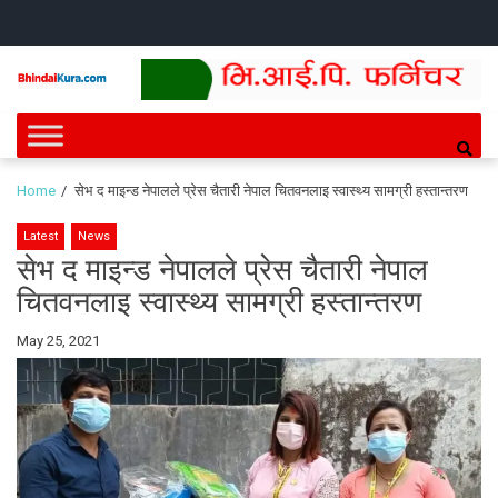
Skip
Skip
HOME
NEWS
SPORTS
HEALTH
BUSINESS
ENTERT
INTE
CH
to
to
navigation
content
Bhindai Kura
News and entertainment.
Home
सेभ द माइन्ड नेपालले प्रेस चैतारी नेपाल चितवनलाइ स्वास्थ्य सामग्री हस्तान्तरण
Latest
News
सेभ द माइन्ड नेपालले प्रेस चैतारी नेपाल
चितवनलाइ स्वास्थ्य सामग्री हस्तान्तरण
By
May 25, 2021
Bhindai
Kura