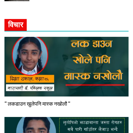
विचार
“ लकडाउन खुलेपनि मास्क नखोलौ “