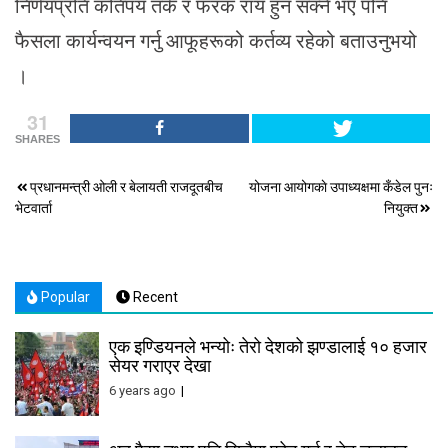
निर्णयप्रति कतिपय तर्क र फरक राय हुन सक्ने भए पनि
फैसला कार्यन्वयन गर्नु आफूहरूको कर्तव्य रहेको बताउनुभयो
।
31
SHARES
Post
प्रधानमन्त्री ओली र बेलायती राजदूतबीच
योजना आयोगकाे उपाध्यक्षमा कँडेल पुनः
भेटवार्ता
नियुक्त
navigation
Popular
Recent
एक इण्डियनले भन्योः तेरो देशको झण्डालाई १० हजार
सेयर गराएर देखा
6 years ago