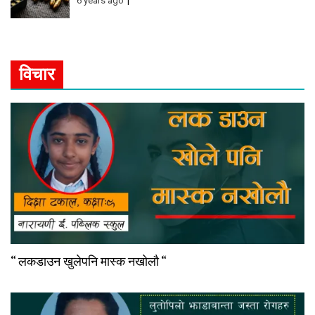
6 years ago
विचार
“ लकडाउन खुलेपनि मास्क नखोलौ “