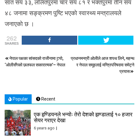
सात सय ३३, ललितपुरमा चार सय ८१ र भक्तपुरमा तीन सय
४८ जनामा सङ्क्रमण पुष्टि भएकाे स्वास्थ्य मन्त्रालयले
जनाएकाे छ ।
262
SHARES
Post
नेपाल पक्षका सांसदको राजीनामा टर्‍याे,
प्रधानमन्त्री ओलीले आज शपथ लिने, महन्थ
‘ओलीसँगको छलफल सकारात्मक’– नेपाल
र नेपाल समूहलाई मन्त्रिपरिषदमा समेट्ने
navigation
प्रयास
Popular
Recent
एक इण्डियनले भन्योः तेरो देशको झण्डालाई १० हजार
सेयर गराएर देखा
6 years ago