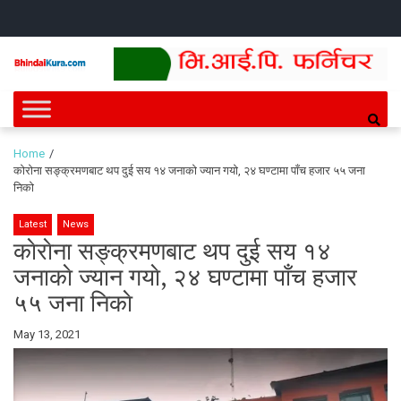
Skip
Skip
HOME
NEWS
SPORTS
HEALTH
BUSINESS
ENTERT
INTE
CH
to
to
navigation
content
Bhindai Kura
News and entertainment.
Home
काेराेना सङ्क्रमणबाट थप दुई सय १४ जनाकाे ज्यान गयाे, २४ घण्टामा पाँच हजार ५५ जना
निकाे
Latest
News
काेराेना सङ्क्रमणबाट थप दुई सय १४
जनाकाे ज्यान गयाे, २४ घण्टामा पाँच हजार
५५ जना निकाे
By
May 13, 2021
Bhindai
Kura