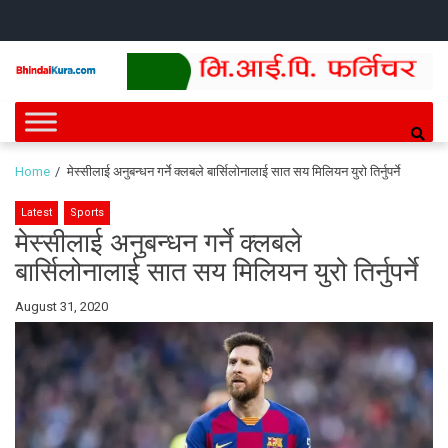
Skip
Skip
HOME
NEWS
SPORTS
HEALTH
BUSINESS
ENTERT
INTE
CH
to
to
navigation
content
Bhindai Kura
News and entertainment.
Home
मेस्सीलाई अनुबन्धन गर्ने क्लबले बार्सिलोनालाई सात सय मिलियन युरो तिर्नुपर्ने
Latest
Sports
मेस्सीलाई अनुबन्धन गर्ने क्लबले
बार्सिलोनालाई सात सय मिलियन युरो तिर्नुपर्ने
By
August 31, 2020
Bhindai
Kura