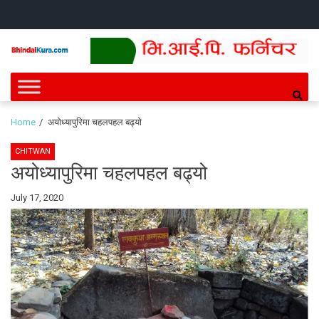
Skip
Skip
HOME
NEWS
SPORTS
HEALTH
BUSINESS
ENTERT
INTE
CH
to
to
navigation
content
Bhindai Kura
News and entertainment.
Home
अयोध्यापुरिमा चहलपहल बढ्यो
CHITWAN
अयोध्यापुरिमा चहलपहल बढ्यो
By
July 17, 2020
Bhindai
Kura