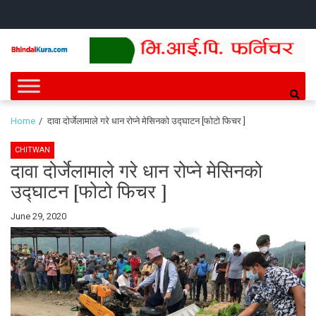
Skip
Skip
HOME
NEWS
SPORTS
HEALTH
BUSINESS
ENTERT
INTE
CH
to
to
navigation
content
Bhindai Kura
News and entertainment.
Home
दावा दोर्जेलामाले गरे धान रोप्ने मेसिनको उद्घाटन [फोटो फिचर ]
CHITWAN
दावा दोर्जेलामाले गरे धान रोप्ने मेसिनको
उद्घाटन [फोटो फिचर ]
By
June 29, 2020
Bhindai
Kura