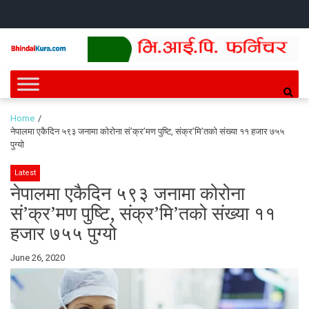
Skip
Skip
HOME
NEWS
SPORTS
HEALTH
BUSINESS
ENTERT
INTE
CH
to
to
navigation
content
Bhindai Kura
News and entertainment.
Home
नेपालमा एकैदिन ५९३ जनामा कोरोना सं’क्र’मण पुष्टि, संक्र’मि’तको संख्या ११ हजार ७५५
पुग्यो
Latest
नेपालमा एकैदिन ५९३ जनामा कोरोना
सं’क्र’मण पुष्टि, संक्र’मि’तको संख्या ११
हजार ७५५ पुग्यो
By
June 26, 2020
Bhindai
Kura