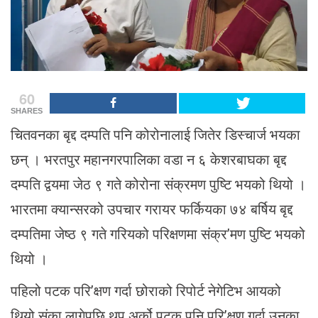
60
SHARES
चितवनका बृद्द दम्पति पनि कोरोनालाई जितेर डिस्चार्ज भयका
छन् । भरतपुर महानगरपालिका वडा न ६ केशरबाघका बृद्द
दम्पति द्वयमा जेठ ९ गते कोरोना संक्रमण पुष्टि भयको थियो ।
भारतमा क्यान्सरको उपचार गरायर फर्कियका ७४ बर्षिय बृद्द
दम्पतिमा जेष्ठ ९ गते गरियको परिक्षणमा संक्र’मण पुष्टि भयको
थियो ।
पहिलो पटक परि’क्षण गर्दा छोराको रिपोर्ट नेगेटिभ आयको
थियो संका लागेपछि थप अर्को पटक पनि परि’क्षण गर्दा उनका