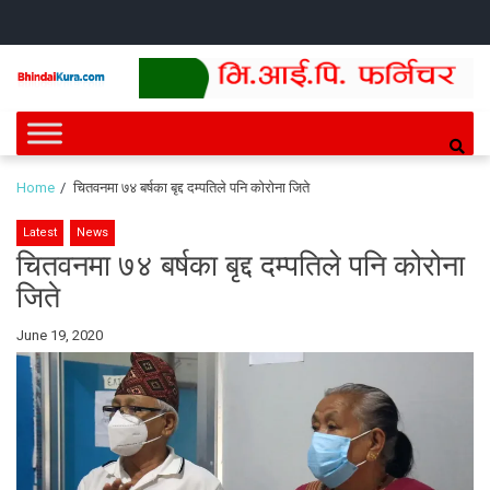
Skip
Skip
HOME
NEWS
SPORTS
HEALTH
BUSINESS
ENTERT
INTE
CH
to
to
navigation
content
Bhindai Kura
News and entertainment.
Home
चितवनमा ७४ बर्षका बृद्द दम्पतिले पनि कोरोना जिते
Latest
News
चितवनमा ७४ बर्षका बृद्द दम्पतिले पनि कोरोना
जिते
By
June 19, 2020
Bhindai
Kura