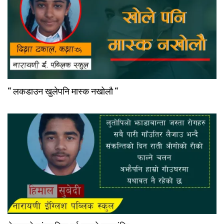
“ लकडाउन खुलेपनि मास्क नखोलौ “