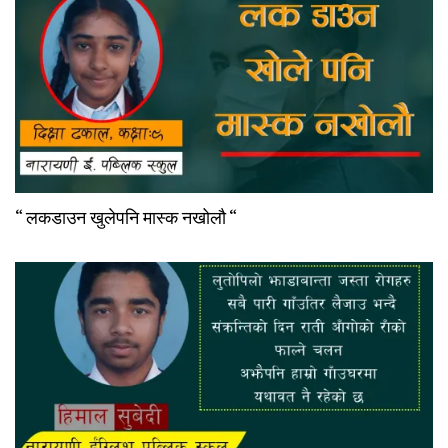
“ लकडाउन खुलेपनि मास्क नखोलौ “