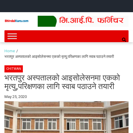
Skip
Skip
HOME
NEWS
SPORTS
HEALTH
BUSINESS
ENTERT
INTE
CH
to
to
navigation
content
Bhindai Kura
News and entertainment.
Home
भरतपुर अस्पतालको आइसाेलेसनमा एकको मृत्यु,परिक्षणका लागि स्वाब पठाउने तयारी
CHITWAN
भरतपुर अस्पतालको आइसाेलेसनमा एकको
मृत्यु,परिक्षणका लागि स्वाब पठाउने तयारी
By
May 25, 2020
Bhindai
Kura