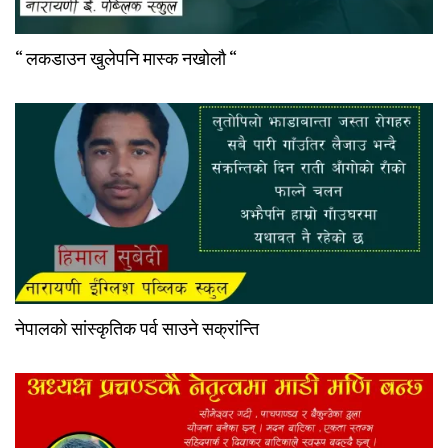
“ लकडाउन खुलेपनि मास्क नखोलौ “
नेपालको सांस्कृतिक पर्व साउने सक्रांन्ति