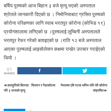
बर्षिय पुरुषको आज बिहान ३ बजे मृत्यु भएकाे अस्पताल
श्राेतले जानकारी दिएकाे छ । निमाेनियाबाट ग्रसित पुरुषको
काेराेना परिक्षणका लागि स्वाब भरतपुर कोरोना (कोभिड १९)
प्रयोगशालामा लगिएको छ ।पुरुषलाई लुम्बिनी अस्पतालले
भरतपुर रेफर गरेकाे बताइएको छ ।राति १२ बजे अस्पताल
आएका पुरुषलाई आइसाेलेसन कक्षमा राखेर उपचार गराईएकाे
थियाे ।
91
SHARES
Post
हावाहुरिको बितन्डा : चितवन र गैडाकोटमा
नेपालमा एकै पटक थपिय यति धेरै कोरोना
गरि ३ जनाको मृत्यु
संक्रमित
navigation