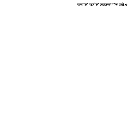
पारसको गाडीको ठक्करले गोरु मर्‍यो