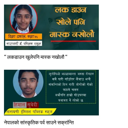
“ लकडाउन खुलेपनि मास्क नखोलौ “
नेपालको सांस्कृतिक पर्व साउने सक्रांन्ति