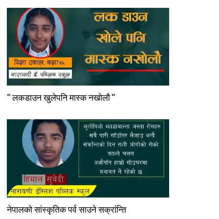
“ लकडाउन खुलेपनि मास्क नखोलौ “
नेपालको सांस्कृतिक पर्व साउने सक्रांन्ति