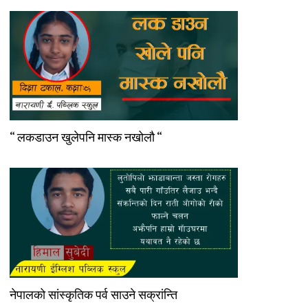
“ लकडाउन खुलेपनि मास्क नखोलौ “
नेपालको सांस्कृतिक पर्व साउने सक्रांन्ति