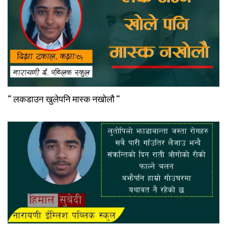
“ लकडाउन खुलेपनि मास्क नखोलौ “