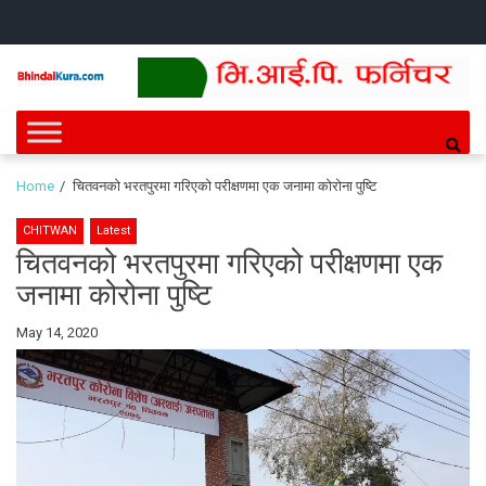
Skip
Skip
HOME
NEWS
SPORTS
HEALTH
BUSINESS
ENTERT
INTE
CH
to
to
navigation
content
Bhindai Kura
News and entertainment.
Home
चितवनको भरतपुरमा गरिएको परीक्षणमा एक जनामा कोरोना पुष्टि
CHITWAN
Latest
चितवनको भरतपुरमा गरिएको परीक्षणमा एक
जनामा कोरोना पुष्टि
By
May 14, 2020
Bhindai
Kura