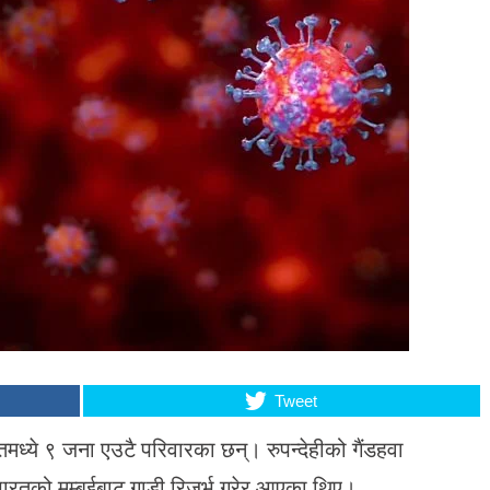
Tweet
ितमध्ये ९ जना एउटै परिवारका छन्। रुपन्देहीको गैंडहवा
रतको मुम्बईबाट गाडी रिजर्भ गरेर आएका थिए।