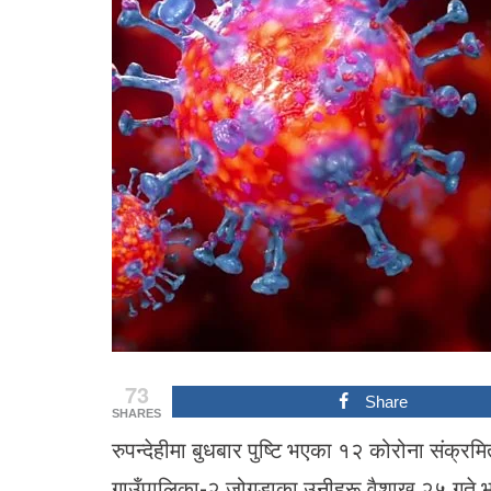
73
Share
SHARES
रुपन्देहीमा बुधबार पुष्टि भएका १२ कोरोना संक्रम
गाउँपालिका-२ जोगडाका उनीहरू वैशाख २५ गते भा