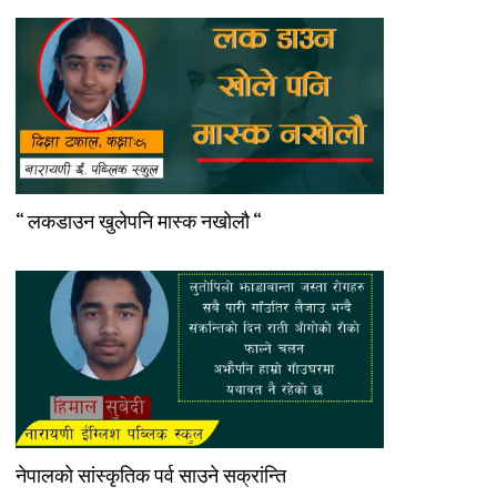
“ लकडाउन खुलेपनि मास्क नखोलौ “
नेपालको सांस्कृतिक पर्व साउने सक्रांन्ति