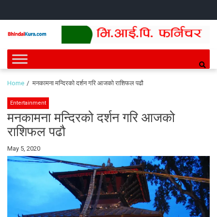
Skip
Skip
HOME
NEWS
SPORTS
HEALTH
BUSINESS
ENTERT
INTE
CH
to
to
navigation
content
Bhindai Kura
News and entertainment.
Home
मनकामना मन्दिरको दर्शन गरि आजको राशिफल पढौ
Entertainment
मनकामना मन्दिरको दर्शन गरि आजको
राशिफल पढौ
By
May 5, 2020
Bhindai
Kura