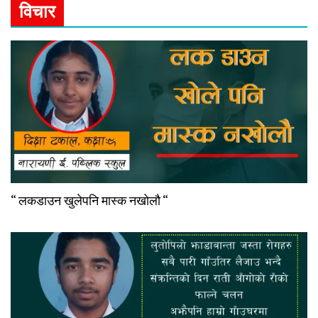
विचार
“ लकडाउन खुलेपनि मास्क नखोलौ “