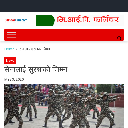
Skip
Skip
HOME
NEWS
SPORTS
HEALTH
BUSINESS
ENTERT
INTE
CH
to
to
navigation
content
Bhindai Kura
News and entertainment.
Home
सेनालाई सुरक्षाको जिम्मा
News
सेनालाई सुरक्षाको जिम्मा
By
May 3, 2020
Bhindai
Kura