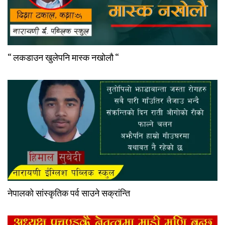
“ लकडाउन खुलेपनि मास्क नखोलौ “
नेपालको सांस्कृतिक पर्व साउने सक्रांन्ति