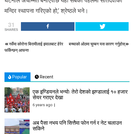
घटनाले अचम्मित बनाएपछि यहाँ सबैको पहलमा सेतिदेवीको
मन्दिर स्थापना गरिएको हो,’ श्रेष्ठले भने।
31
SHARES
Post
नर्वेमा कोरोना बिरामीलाई झ्यालबाट हेरेर
बच्चाको ओठमा चुम्बन यस कारण नर्गुहोस्
फर्किन्छन् आफन्त
navigation
Popular
Recent
एक इण्डियनले भन्योः तेरो देशको झण्डालाई १० हजार
सेयर गराएर देखा
6 years ago
अब पैसा नभय पनि सित्तैमा फोन गर्न र नेट चलाउन
सकिने