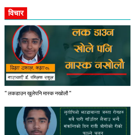
विचार
“ लकडाउन खुलेपनि मास्क नखोलौ “