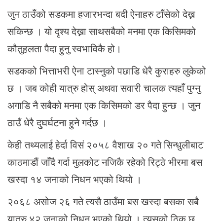
जुन ठाउँको सडकमा हजारभन्दा बदी ऐनाहरु टाँसेको देख्न
सकिन्छ । यो दृश्य देख्ना साथसबैको मनमा एक किसिमको
कौतुहलता पैदा हुनु स्वभाविकै हो।
सडकको भित्ताभरी ऐना टास्नुको पछाडि धेरै कुराहरु लुकेको
छ । जब कोही यात्रु होस् अथवा सवारी चालक त्यहाँ पुग्नु
अगाडि नै सबैको मनमा एक किसिमको डर पैदा हुन्छ । जुन
ठाउँ धेरै दु्घर्घटना हुने गर्दछ ।
केही तथ्यलाई हेर्दा विसं २०५८ वैशाख २० गते सिन्धुलीबाट
काठमाडौं जाँदै गर्दा मुलकोट नजिकै रहेको रिट्ठे भीरमा बस
खस्दा १४ जनाको निधन भएको थियो ।
२०६८ असोज २६ गते त्यसै ठाउँमा बस खस्दा बसका सबै
यात्रु ४२ जनाको निधन भएको थियो । त्यसको ठिक छ