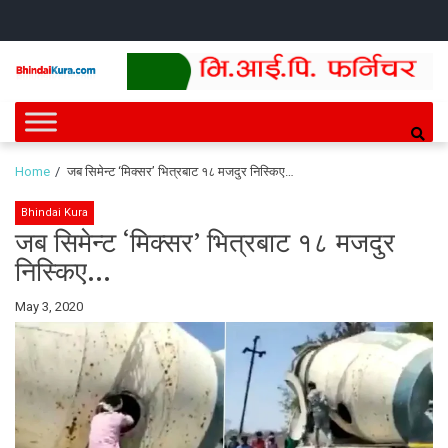
Skip
Skip
HOME
NEWS
SPORTS
HEALTH
BUSINESS
ENTERT
INTE
CH
to
to
navigation
content
Bhindai Kura
News and entertainment.
Home
जब सिमेन्ट ‘मिक्सर’ भित्रबाट १८ मजदुर निस्किए…
Bhindai Kura
जब सिमेन्ट ‘मिक्सर’ भित्रबाट १८ मजदुर
निस्किए…
By
May 3, 2020
Bhindai
Kura