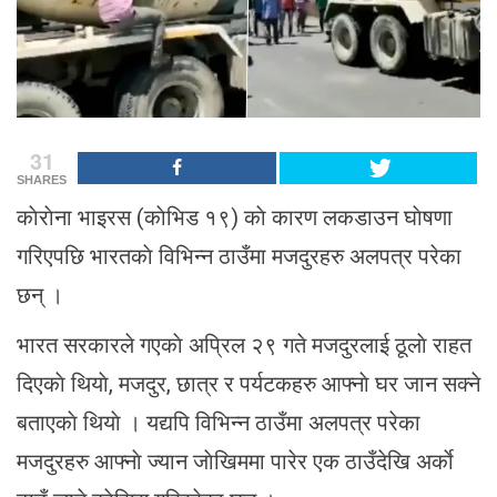
31
SHARES
काेराेना भाइरस (काेभिड १९) काे कारण लकडाउन घाेषणा
गरिएपछि भारतकाे विभिन्न ठाउँमा मजदुरहरु अलपत्र परेका
छन् ।
भारत सरकारले गएकाे अप्रिल २९ गते मजदुरलाई ठूलाे राहत
दिएकाे थियाे, मजदुर, छात्र र पर्यटकहरु आफ्नाे घर जान सक्ने
बताएकाे थियाे । यद्यपि विभिन्न ठाउँमा अलपत्र परेका
मजदुरहरु आफ्नाे ज्यान जाेखिममा पारेर एक ठाउँदेखि अर्काे