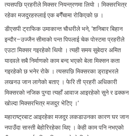
त्यसपछि प्रहरीले मिक्सर नियन्त्रणमा लियाे । मिक्सरभित्र
रहेका मजदुरहरुलाई एक बगैँचामा राेकिएकाे छ ।
डीएसपी ट्राफिक उमाकान्त चाैधरीले भने, ‘शनिबार बिहान
इन्दाैर–उज्जैन सीमाकाे पन्त पिपलाई चेक पाेस्टमा प्रहरीले
एउटा मिक्सर गइरहेकाे थियाे । त्यही समय सुबेदार अमित
यादवले सबै निर्माणकाे काम बन्द भएकाे बेला मिक्सन कता
गइरहेकाे छ भनेर राेके । त्यसपछि मिक्सरका ड्राइभरले
लखनउ जान लागेकाे बताए । फेरि ती प्रहरी अधिकारी
मिक्सरकाे नजिक पुग्दा त्यहाँ आवाज आइरहेकाे सुने र ढक्कन
खाेल्दा मिक्सरभित्र मजदुर भेटिए ।’
महाराष्ट्रबाट आइरहेका मजदुर लकडाउनका कारण घर जान
नपाउँदा सास्ती बेहाेरिरहेका थिए । केही काम पनि नभएकाे