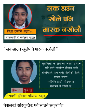
“ लकडाउन खुलेपनि मास्क नखोलौ “
नेपालको सांस्कृतिक पर्व साउने सक्रांन्ति