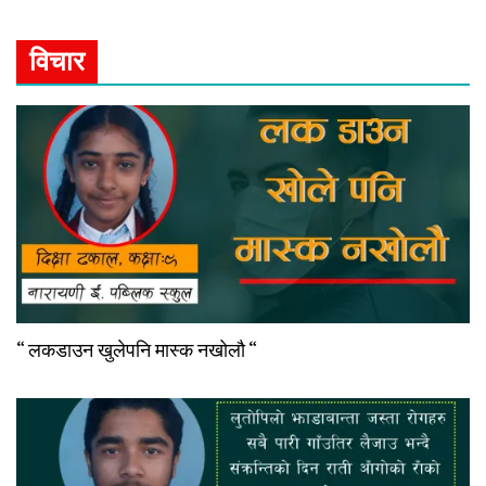
विचार
“ लकडाउन खुलेपनि मास्क नखोलौ “