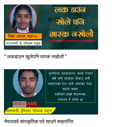
“ लकडाउन खुलेपनि मास्क नखोलौ “
नेपालको सांस्कृतिक पर्व साउने सक्रांन्ति