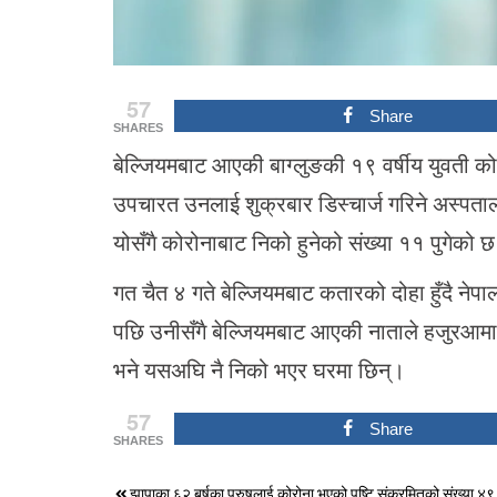
57
Share
SHARES
बेल्जियमबाट आएकी बाग्लुङकी १९ वर्षीय युवती 
उपचारत उनलाई शुक्रबार डिस्चार्ज गरिने अस्पतालक
योसँगै कोरोनाबाट निको हुनेको संख्या ११ पुगेको 
गत चैत ४ गते बेल्जियमबाट कतारको दोहा हुँदै ने
पछि उनीसँगै बेल्जियमबाट आएकी नाताले हजुरआमा 
भने यसअघि नै निको भएर घरमा छिन्।
57
Share
SHARES
झापाका ६२ बर्षका पुरुषलाई कोरोना भएको पुष्टि,संक्रमितको संख्या ४९ प