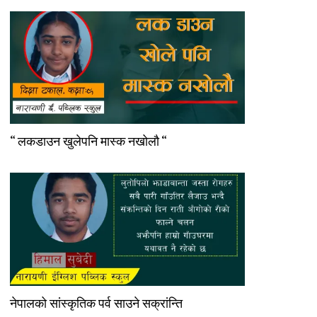
“ लकडाउन खुलेपनि मास्क नखोलौ “
नेपालको सांस्कृतिक पर्व साउने सक्रांन्ति