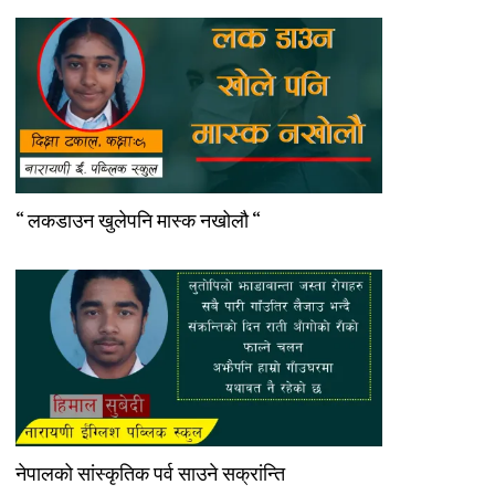
“ लकडाउन खुलेपनि मास्क नखोलौ “
नेपालको सांस्कृतिक पर्व साउने सक्रांन्ति